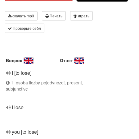
скачать mp3
Печать
играть
Проверьте себя
Вопрос
Ответ
I [to lose]
1. osoba liczby pojedynczej, present,
subjunctive
I lose
you [to lose]