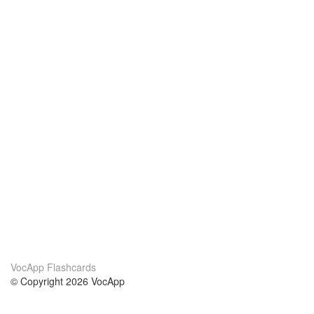
VocApp Flashcards
© Copyright 2026 VocApp
02-798 Mielczarskiego 8/58