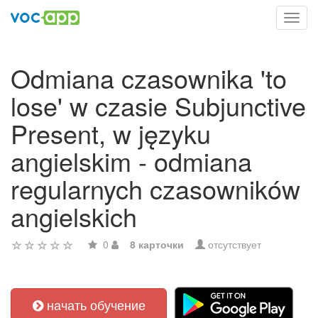
Toggl
navig
Odmiana czasownika 'to
lose' w czasie Subjunctive
Present, w języku
angielskim - odmiana
regularnych czasowników
angielskich
0
8 карточки
отсутствует
начать обучение