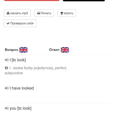
скачать mp3
Печать
играть
Проверьте себя
Вопрос
Ответ
I [to look]
1. osoba liczby pojedynczej, perfect,
subjunctive
I have looked
you [to look]