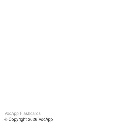
VocApp Flashcards
© Copyright 2026 VocApp
02-798 Mielczarskiego 8/58