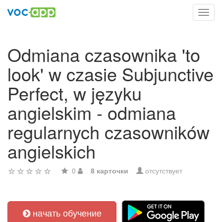
Toggl
navig
Odmiana czasownika 'to
look' w czasie Subjunctive
Perfect, w języku
angielskim - odmiana
regularnych czasowników
angielskich
0
8 карточки
отсутствует
начать обучение