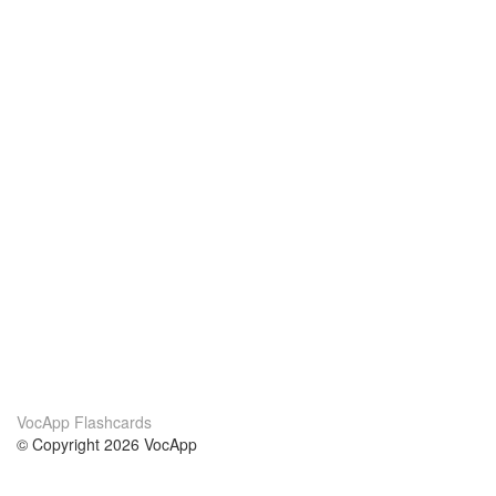
VocApp Flashcards
© Copyright 2026 VocApp
02-798 Mielczarskiego 8/58