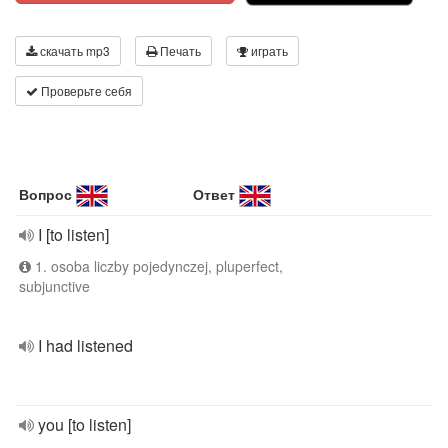
скачать mp3
Печать
играть
Проверьте себя
Вопрос
Ответ
I [to listen]
1. osoba liczby pojedynczej, pluperfect,
subjunctive
I had listened
you [to listen]