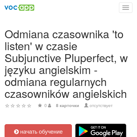
Toggl
navig
Odmiana czasownika 'to
listen' w czasie
Subjunctive Pluperfect, w
języku angielskim -
odmiana regularnych
czasowników angielskich
0
8 карточки
отсутствует
начать обучение