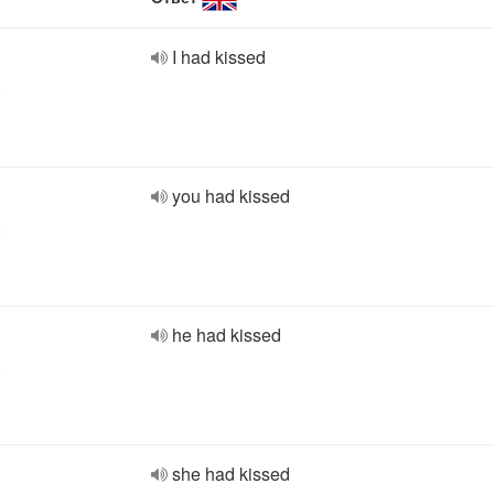
I had kissed
e
you had kissed
e
he had kissed
e
she had kissed