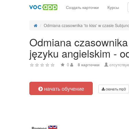
Создать карточки
Курсы
Odmiana czasownika 'to kiss' w czasie Subjunct
Odmiana czasownika 't
języku angielskim - 
0
8 карточки
отсутствуе
начать обучение
скачать mp3
Вопрос