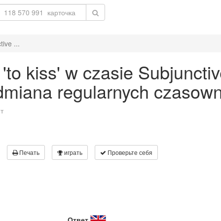
ive ...
o kiss' w czasie Subjunctiv
odmiana regularnych czasown
т
Печать
играть
Проверьте себя
Ответ