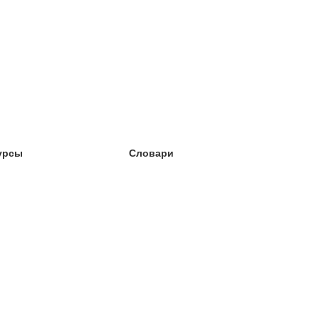
урсы
Словари
чёба английский
чёба немецкий
чёба испанский
чёба французский
чёба норвежский
чёба шведский