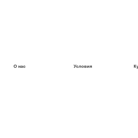
О нас
Условия
К
наша команда
100% гарантия
У
Блог
политика конфиденциальности
У
правила
У
Контакт
GDPR
У
связаться
У
Ещё
У
Помощь
новые карточки
Часто задаваемые вопросы
некоторые блоги
каталог