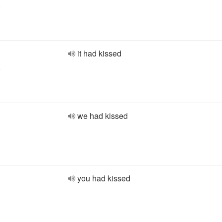
e
it had kissed
e
we had kissed
you had kissed