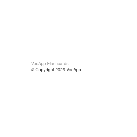
VocApp Flashcards
© Copyright 2026 VocApp
02-798 Mielczarskiego 8/58
Warsaw, Poland (EU)