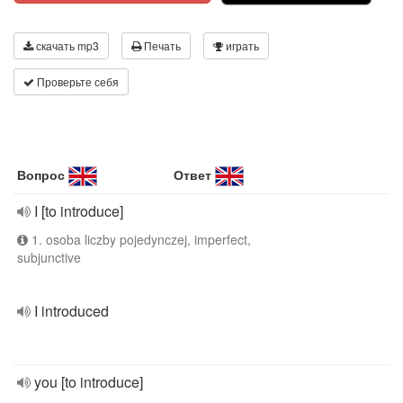
скачать mp3
Печать
играть
Проверьте себя
Вопрос
Ответ
I [to introduce]
1. osoba liczby pojedynczej, imperfect,
subjunctive
I introduced
you [to introduce]