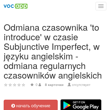
Toggl
navig
Odmiana czasownika 'to
introduce' w czasie
Subjunctive Imperfect, w
języku angielskim -
odmiana regularnych
czasowników angielskich
0
8 карточки
отсутствует
начать обучение