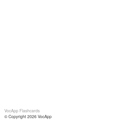
VocApp Flashcards
© Copyright 2026 VocApp
02-798 Mielczarskiego 8/58