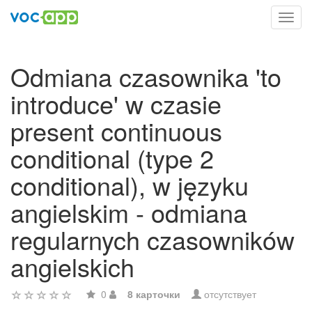
Toggl
navig
Odmiana czasownika 'to
introduce' w czasie
present continuous
conditional (type 2
conditional), w języku
angielskim - odmiana
regularnych czasowników
angielskich
0
8 карточки
отсутствует