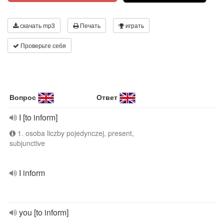
скачать mp3
Печать
играть
Проверьте себя
Вопрос
Ответ
I [to inform]
1. osoba liczby pojedynczej, present,
subjunctive
I inform
you [to inform]