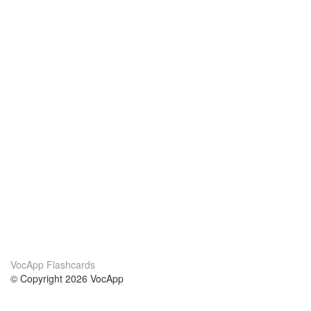
VocApp Flashcards
© Copyright 2026 VocApp
02-798 Mielczarskiego 8/58