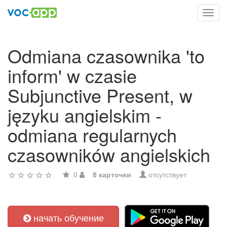
Toggl
navig
Odmiana czasownika 'to
inform' w czasie
Subjunctive Present, w
języku angielskim -
odmiana regularnych
czasowników angielskich
0
8 карточки
отсутствует
начать обучение