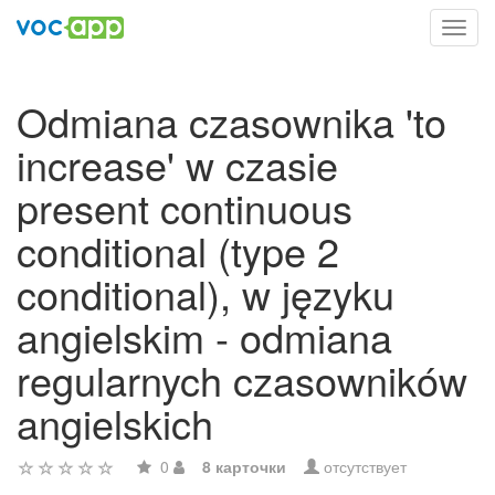
Toggl
navig
Odmiana czasownika 'to
increase' w czasie
present continuous
conditional (type 2
conditional), w języku
angielskim - odmiana
regularnych czasowników
angielskich
0
8 карточки
отсутствует