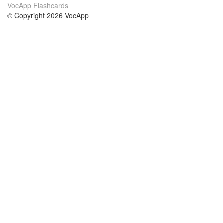
VocApp Flashcards
© Copyright 2026 VocApp
02-798 Mielczarskiego 8/58
Warsaw, Poland (EU)
О нас
Условия
наша команда
100% гарантия
Блог
политика конфиденциальности
правила
Контакт
GDPR
связаться
Курсы
Помощь
Учёба английский
Часто задаваемые вопросы
Учёба немецкий