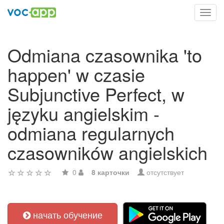
Toggl
navig
Odmiana czasownika 'to
happen' w czasie
Subjunctive Perfect, w
języku angielskim -
odmiana regularnych
czasowników angielskich
0
8 карточки
отсутствует
начать обучение