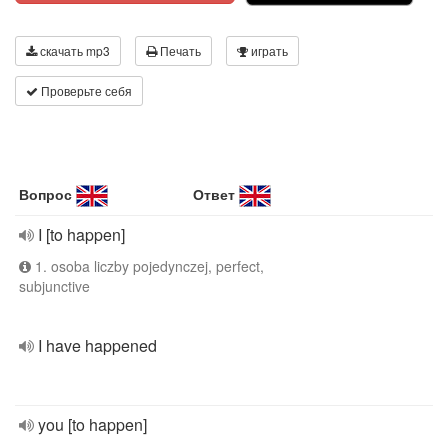
скачать mp3
Печать
играть
Проверьте себя
Вопрос
Ответ
I [to happen]
1. osoba liczby pojedynczej, perfect,
subjunctive
I have happened
you [to happen]