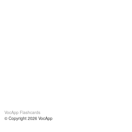
VocApp Flashcards
© Copyright 2026 VocApp
02-798 Mielczarskiego 8/58