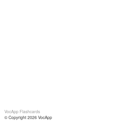
VocApp Flashcards
© Copyright 2026 VocApp
02-798 Mielczarskiego 8/58