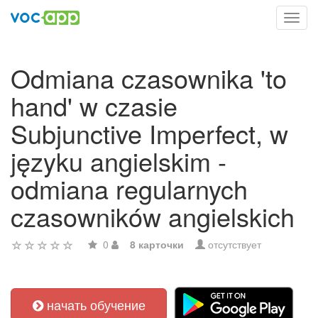
Toggl
navig
Odmiana czasownika 'to
hand' w czasie
Subjunctive Imperfect, w
języku angielskim -
odmiana regularnych
czasowników angielskich
0
8 карточки
отсутствует
начать обучение