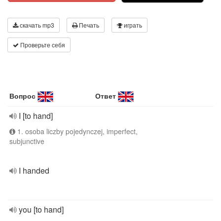
скачать mp3
Печать
играть
Проверьте себя
Вопрос
Ответ
I [to hand]
1. osoba liczby pojedynczej, imperfect,
subjunctive
I handed
you [to hand]