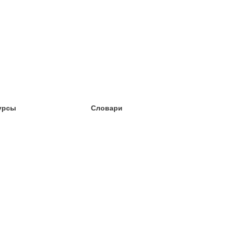
урсы
Словари
чёба английский
чёба немецкий
чёба испанский
чёба французский
чёба норвежский
чёба шведский