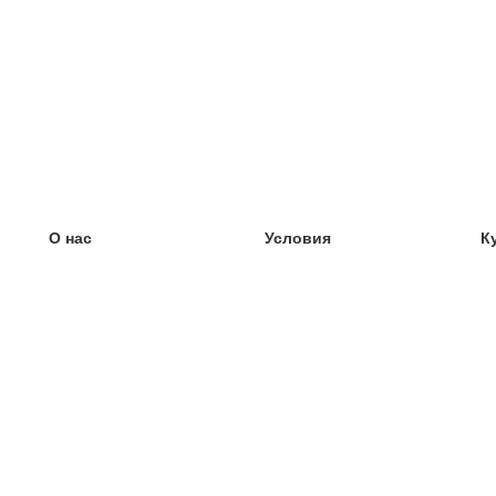
О нас
Условия
К
наша команда
100% гарантия
У
Блог
политика конфиденциальности
У
правила
У
Контакт
GDPR
У
связаться
У
Ещё
У
Помощь
новые карточки
Часто задаваемые вопросы
некоторые блоги
каталог