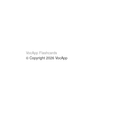
VocApp Flashcards
© Copyright 2026 VocApp
02-798 Mielczarskiego 8/58
Warsaw, Poland (EU)