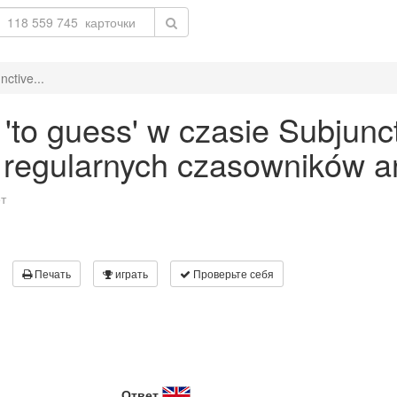
ctive...
to guess' w czasie Subjunct
 regularnych czasowników an
т
Печать
играть
Проверьте себя
Ответ