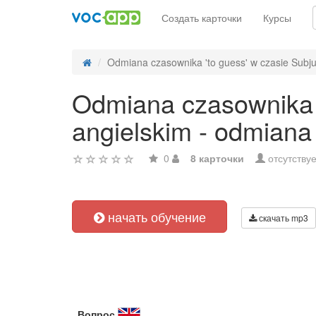
Создать карточки
Курсы
Odmiana czasownika 'to guess' w czasie Subjun
Odmiana czasownika '
angielskim - odmiana
0
8 карточки
отсутствуе
начать обучение
скачать mp3
Вопрос