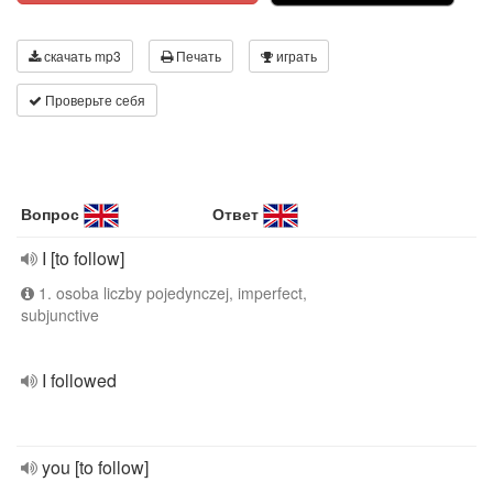
скачать mp3
Печать
играть
Проверьте себя
Вопрос
Ответ
I [to follow]
1. osoba liczby pojedynczej, imperfect,
subjunctive
I followed
you [to follow]