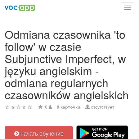
Toggl
navig
Odmiana czasownika 'to
follow' w czasie
Subjunctive Imperfect, w
języku angielskim -
odmiana regularnych
czasowników angielskich
0
8 карточки
отсутствует
начать обучение