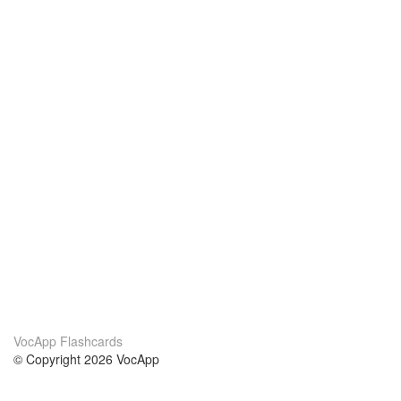
VocApp Flashcards
© Copyright 2026 VocApp
02-798 Mielczarskiego 8/58