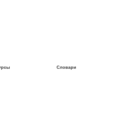
урсы
Словари
чёба английский
чёба немецкий
чёба испанский
чёба французский
чёба норвежский
чёба шведский