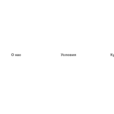
О нас
Условия
К
наша команда
100% гарантия
У
Блог
политика конфиденциальности
У
правила
У
Контакт
GDPR
У
связаться
У
Ещё
У
Помощь
новые карточки
Часто задаваемые вопросы
некоторые блоги
каталог