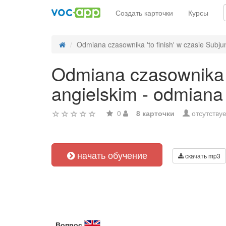
Создать карточки
Курсы
Odmiana czasownika 'to finish' w czasie Subjunc
Odmiana czasownika 't
angielskim - odmiana
0
8 карточки
отсутствуе
начать обучение
скачать mp3
Вопрос