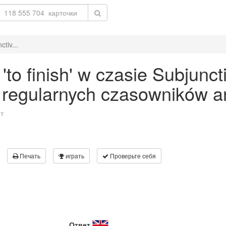
tiv...
o finish' w czasie Subjuncti
 regularnych czasowników an
т
Печать
играть
Проверьте себя
Ответ