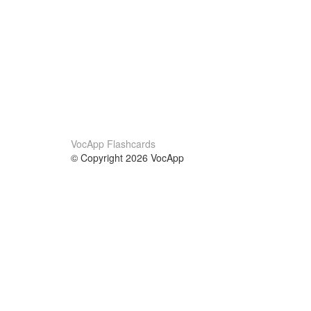
VocApp Flashcards
© Copyright 2026 VocApp
02-798 Mielczarskiego 8/58
Warsaw, Poland (EU)