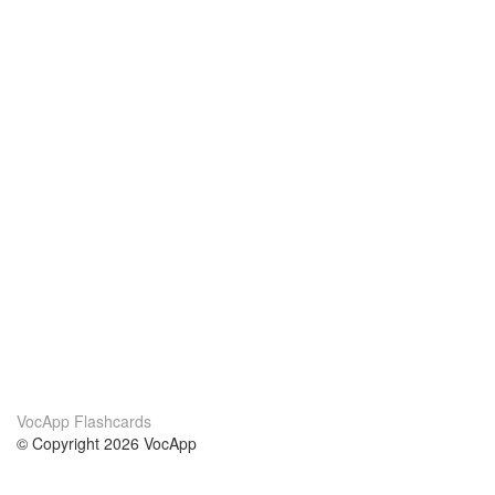
VocApp Flashcards
© Copyright 2026 VocApp
02-798 Mielczarskiego 8/58