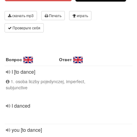
скачать mp3
Печать
играть
Проверьте себя
Вопрос
Ответ
I [to dance]
1. osoba liczby pojedynczej, imperfect,
subjunctive
I danced
you [to dance]