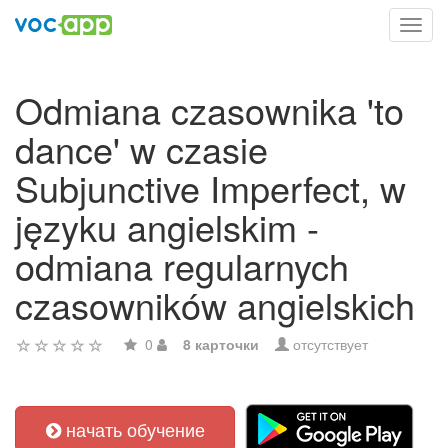
Toggl
navig
Odmiana czasownika 'to
dance' w czasie
Subjunctive Imperfect, w
języku angielskim -
odmiana regularnych
czasowników angielskich
0
8 карточки
отсутствует
начать обучение