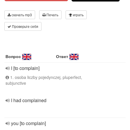
скачать mp3
Печать
играть
Проверьте себя
Вопрос
Ответ
I [to complain]
1. osoba liczby pojedynczej, pluperfect,
subjunctive
I had complained
you [to complain]