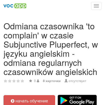
Toggl
navig
Odmiana czasownika 'to
complain' w czasie
Subjunctive Pluperfect, w
języku angielskim -
odmiana regularnych
czasowników angielskich
0
8 карточки
отсутствует
начать обучение