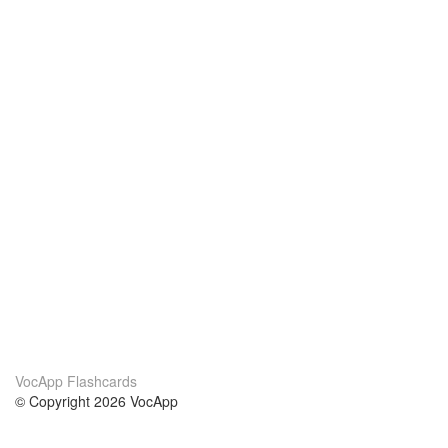
VocApp Flashcards
© Copyright 2026 VocApp
02-798 Mielczarskiego 8/58