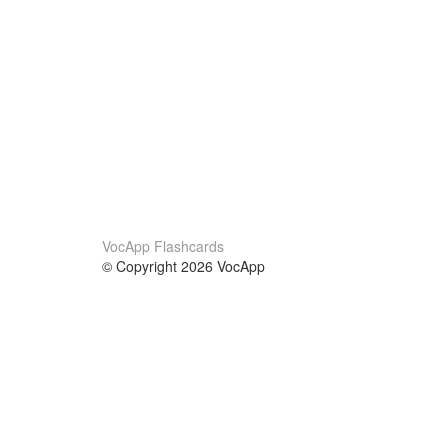
VocApp Flashcards
© Copyright 2026 VocApp
02-798 Mielczarskiego 8/58
Warsaw, Poland (EU)