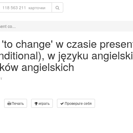
ent co...
to change' w czasie presen
onditional), w języku angiels
ków angielskich
т
Печать
играть
Проверьте себя