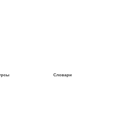
урсы
Словари
чёба английский
чёба немецкий
чёба испанский
чёба французский
чёба норвежский
чёба шведский