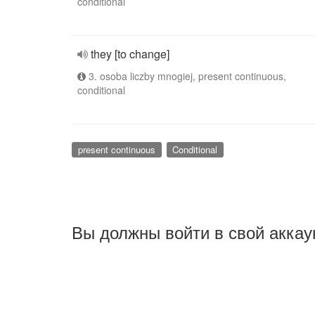
conditional
they [to change]
3. osoba liczby mnogiej, present continuous,
conditional
present continuous
Conditional
Вы должны войти в свой аккау