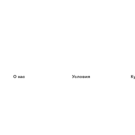
О нас
Условия
К
наша команда
100% гарантия
У
Блог
политика конфиденциальности
У
правила
У
Контакт
GDPR
У
связаться
У
Ещё
У
Помощь
новые карточки
Часто задаваемые вопросы
некоторые блоги
каталог