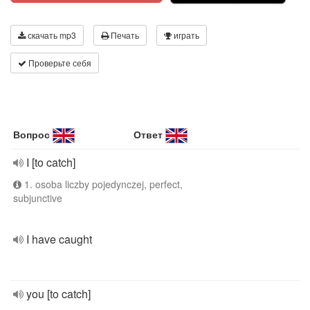
скачать mp3
Печать
играть
Проверьте себя
Вопрос
Ответ
I [to catch]
1. osoba liczby pojedynczej, perfect,
subjunctive
I have caught
you [to catch]