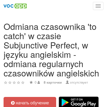
Toggl
navig
Odmiana czasownika 'to
catch' w czasie
Subjunctive Perfect, w
języku angielskim -
odmiana regularnych
czasowników angielskich
0
8 карточки
отсутствует
начать обучение