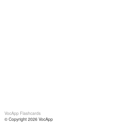
VocApp Flashcards
© Copyright 2026 VocApp
02-798 Mielczarskiego 8/58