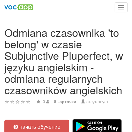
Toggl
navig
Odmiana czasownika 'to
belong' w czasie
Subjunctive Pluperfect, w
języku angielskim -
odmiana regularnych
czasowników angielskich
0
8 карточки
отсутствует
начать обучение