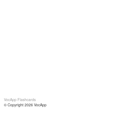
VocApp Flashcards
© Copyright 2026 VocApp
02-798 Mielczarskiego 8/58