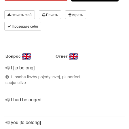
скачать mp3
Печать
играть
Проверьте себя
Вопрос
Ответ
I [to belong]
1. osoba liczby pojedynczej, pluperfect,
subjunctive
I had belonged
you [to belong]