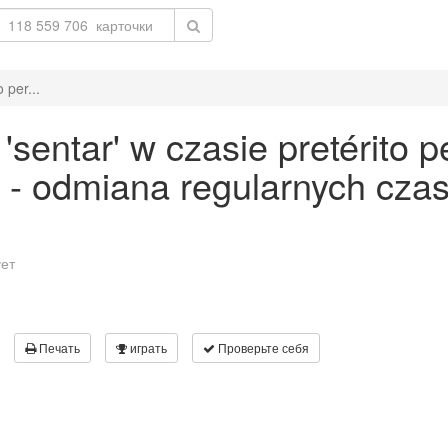
 per...
entar' w czasie pretérito pe
 - odmiana regularnych cz
ует
Печать
играть
Проверьте себя