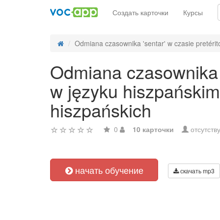
Создать карточки
Курсы
Odmiana czasownika 'sentar' w czasie pretérito
Odmiana czasownika 's
w języku hiszpańskim
hiszpańskich
0
10 карточки
отсутств
начать обучение
скачать mp3