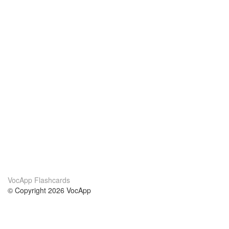
VocApp Flashcards
© Copyright 2026 VocApp
02-798 Mielczarskiego 8/58
Warsaw, Poland (EU)