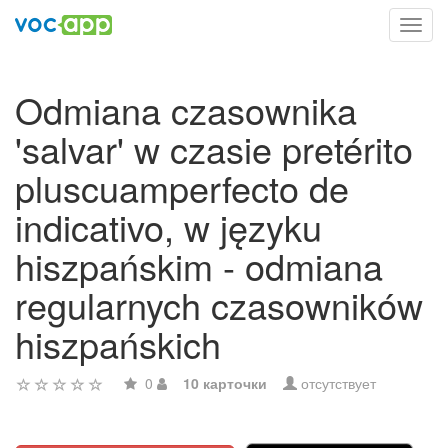
Toggl
navig
Odmiana czasownika
'salvar' w czasie pretérito
pluscuamperfecto de
indicativo, w języku
hiszpańskim - odmiana
regularnych czasowników
hiszpańskich
0
10 карточки
отсутствует