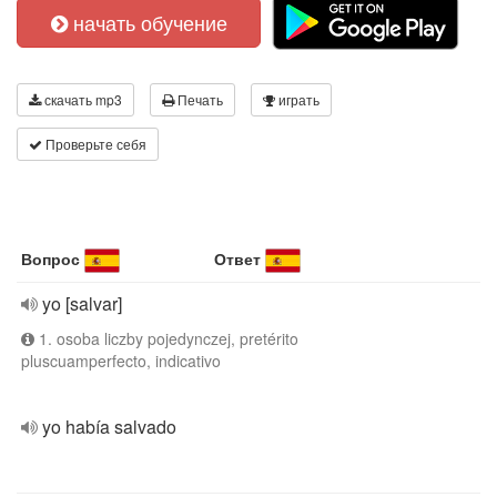
начать обучение
скачать mp3
Печать
играть
Проверьте себя
Вопрос
Ответ
yo [salvar]
1. osoba liczby pojedynczej, pretérito
pluscuamperfecto, indicativo
yo había salvado