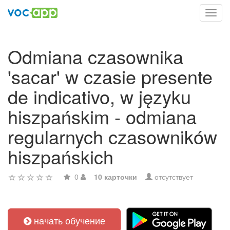
Toggl
navig
Odmiana czasownika
'sacar' w czasie presente
de indicativo, w języku
hiszpańskim - odmiana
regularnych czasowników
hiszpańskich
0
10 карточки
отсутствует
начать обучение