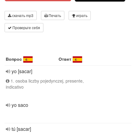
скачать mp3
Печать
играть
Проверьте себя
Вопрос
Ответ
yo [sacar]
1. osoba liczby pojedynczej, presente,
indicativo
yo saco
tú [sacar]