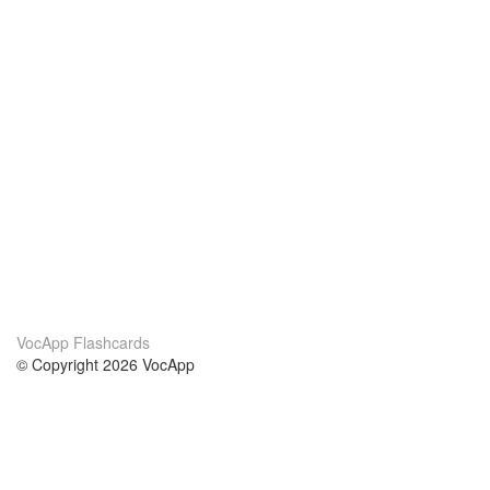
VocApp Flashcards
© Copyright 2026 VocApp
02-798 Mielczarskiego 8/58
Warsaw, Poland (EU)