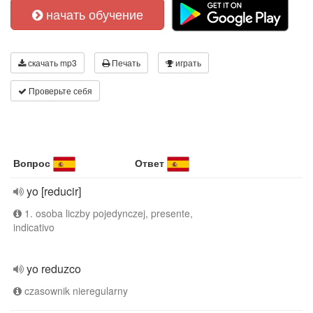
начать обучение
скачать mp3
Печать
играть
Проверьте себя
Вопрос
Ответ
yo [reducir]
1. osoba liczby pojedynczej, presente,
indicativo
yo reduzco
czasownik nieregularny