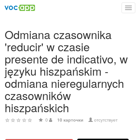
Toggl
navig
Odmiana czasownika
'reducir' w czasie
presente de indicativo, w
języku hiszpańskim -
odmiana nieregularnych
czasowników
hiszpańskich
0
10 карточки
отсутствует