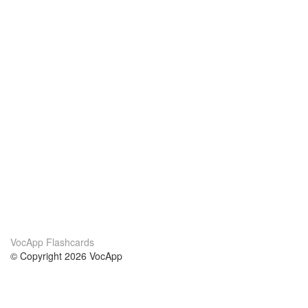
VocApp Flashcards
© Copyright 2026 VocApp
02-798 Mielczarskiego 8/58
Warsaw, Poland (EU)