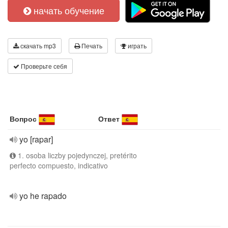
начать обучение
скачать mp3
Печать
играть
Проверьте себя
Вопрос
Ответ
yo [rapar]
1. osoba liczby pojedynczej, pretérito
perfecto compuesto, indicativo
yo he rapado