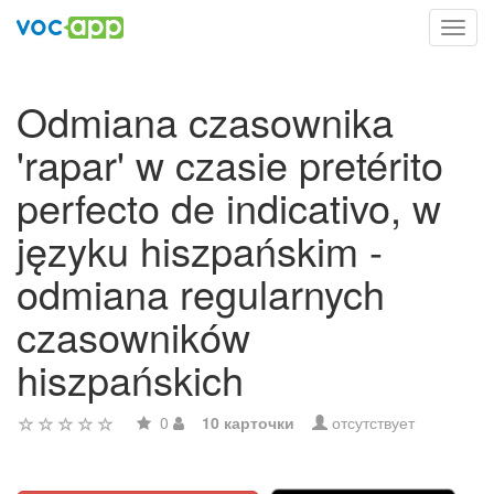
Toggl
navig
Odmiana czasownika
'rapar' w czasie pretérito
perfecto de indicativo, w
języku hiszpańskim -
odmiana regularnych
czasowników
hiszpańskich
0
10 карточки
отсутствует