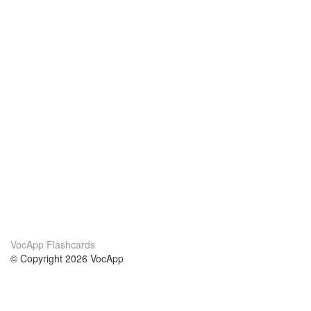
VocApp Flashcards
© Copyright 2026 VocApp
02-798 Mielczarskiego 8/58
Warsaw, Poland (EU)