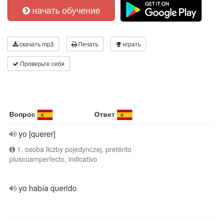
начать обучение
скачать mp3
Печать
играть
Проверьте себя
Вопрос
Ответ
yo [querer]
1. osoba liczby pojedynczej, pretérito
pluscuamperfecto, indicativo
yo había querido