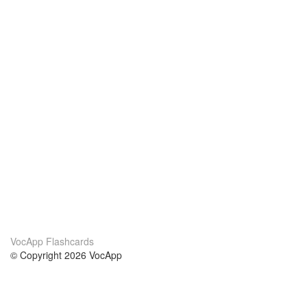
VocApp Flashcards
© Copyright 2026 VocApp
02-798 Mielczarskiego 8/58
Warsaw, Poland (EU)