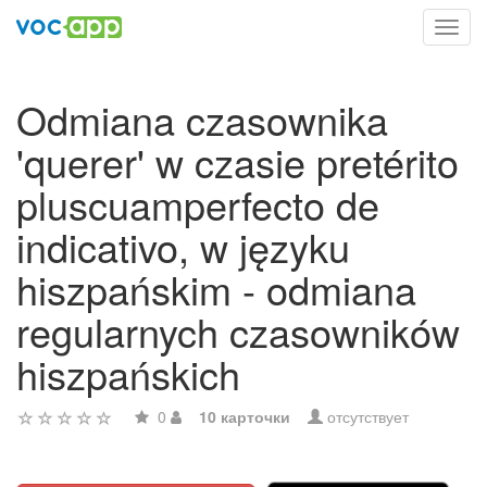
Toggl
navig
Odmiana czasownika
'querer' w czasie pretérito
pluscuamperfecto de
indicativo, w języku
hiszpańskim - odmiana
regularnych czasowników
hiszpańskich
0
10 карточки
отсутствует