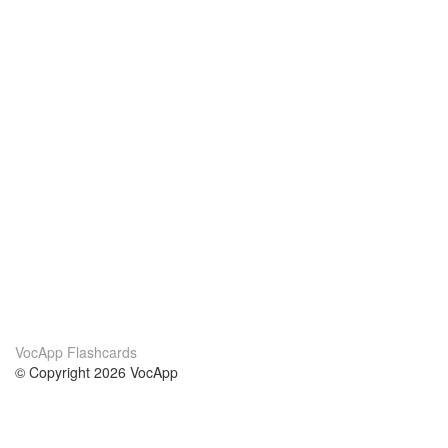
VocApp Flashcards
© Copyright 2026 VocApp
02-798 Mielczarskiego 8/58
Warsaw, Poland (EU)