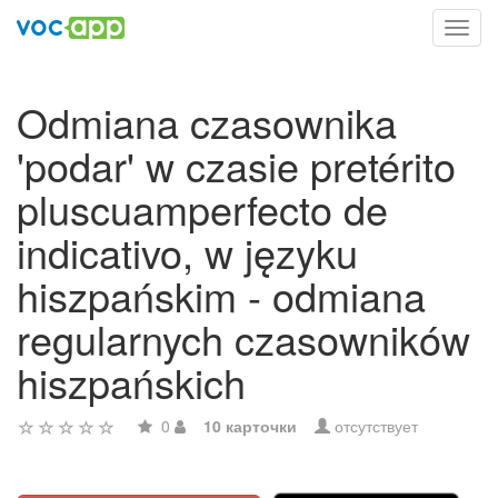
Toggl
navig
Odmiana czasownika
'podar' w czasie pretérito
pluscuamperfecto de
indicativo, w języku
hiszpańskim - odmiana
regularnych czasowników
hiszpańskich
0
10 карточки
отсутствует