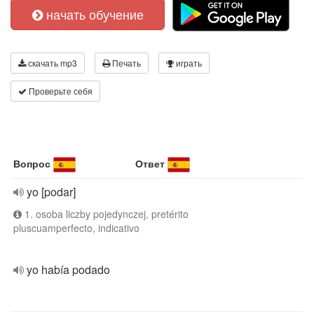
начать обучение
скачать mp3
Печать
играть
Проверьте себя
Вопрос
Ответ
yo [podar]
1. osoba liczby pojedynczej, pretérito
pluscuamperfecto, indicativo
yo había podado