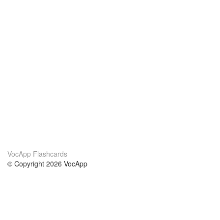
VocApp Flashcards
© Copyright 2026 VocApp
02-798 Mielczarskiego 8/58
Warsaw, Poland (EU)