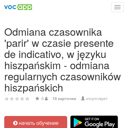
Toggl
navig
Odmiana czasownika
'parir' w czasie presente
de indicativo, w języku
hiszpańskim - odmiana
regularnych czasowników
hiszpańskich
0
10 карточки
отсутствует
начать обучение