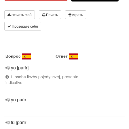
скачать mp3
Печать
играть
Проверьте себя
Вопрос
Ответ
yo [parir]
1. osoba liczby pojedynczej, presente,
indicativo
yo paro
tú [parir]