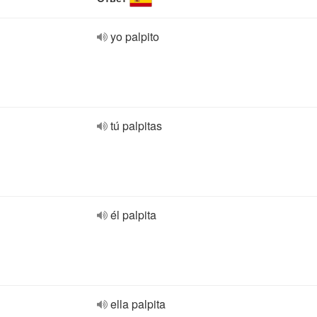
yo palpito
tú palpitas
él palpita
ella palpita