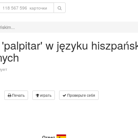
ńskim...
palpitar' w języku hiszpańs
nych
вует
Печать
играть
Проверьте себя
Ответ