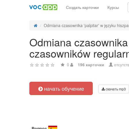
Создать карточки
Курсы
Odmiana czasownika 'palpitar' w języku hiszpa
Odmiana czasownika '
czasowników regular
0
196 карточки
отсутст
начать обучение
скачать mp3
Вопрос