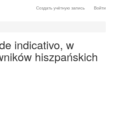
Создать учётную запись
Войти
e indicativo, w
wników hiszpańskich