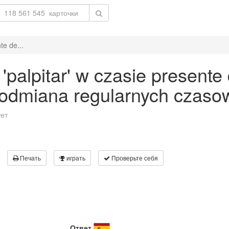
te de...
alpitar' w czasie presente d
 odmiana regularnych czaso
ует
Печать
играть
Проверьте себя
Ответ