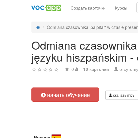
Создать карточки
Курсы
Odmiana czasownika 'palpitar' w czasie presen
Odmiana czasownika 'p
języku hiszpańskim -
0
10 карточки
отсутств
начать обучение
скачать mp3
Вопрос