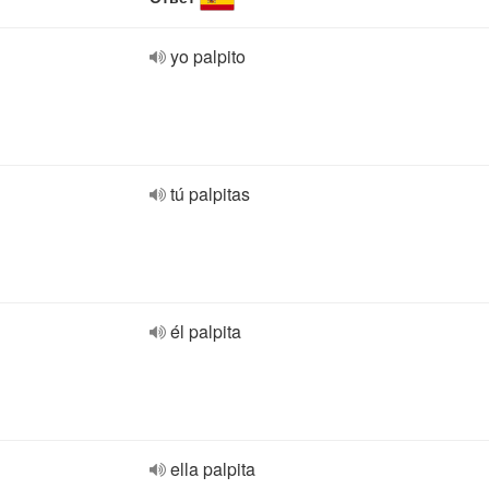
yo palpito
tú palpitas
él palpita
ella palpita