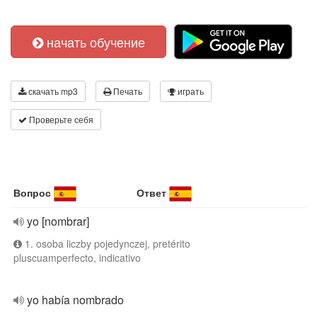
начать обучение
скачать mp3
Печать
играть
Проверьте себя
Вопрос
Ответ
yo [nombrar]
1. osoba liczby pojedynczej, pretérito
pluscuamperfecto, indicativo
yo había nombrado