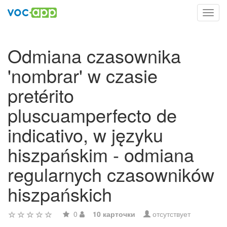
Toggl
navig
Odmiana czasownika
'nombrar' w czasie
pretérito
pluscuamperfecto de
indicativo, w języku
hiszpańskim - odmiana
regularnych czasowników
hiszpańskich
0
10 карточки
отсутствует