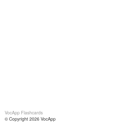
VocApp Flashcards
© Copyright 2026 VocApp
02-798 Mielczarskiego 8/58
Warsaw, Poland (EU)