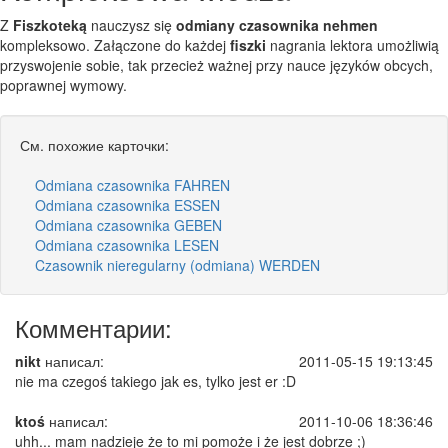
Z
Fiszkoteką
nauczysz się
odmiany czasownika nehmen
kompleksowo. Załączone do każdej
fiszki
nagrania lektora umożliwią
przyswojenie sobie, tak przecież ważnej przy nauce języków obcych,
poprawnej wymowy.
См. похожие карточки:
Odmiana czasownika FAHREN
Odmiana czasownika ESSEN
Odmiana czasownika GEBEN
Odmiana czasownika LESEN
Czasownik nieregularny (odmiana) WERDEN
Комментарии:
nikt
написал:
2011-05-15 19:13:45
nie ma czegoś takiego jak es, tylko jest er :D
ktoś
написал:
2011-10-06 18:36:46
uhh... mam nadzieje że to mi pomoże i że jest dobrze ;)