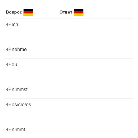
Вопрос
Ответ
ich
nehme
du
nimmst
es/sie/es
nimmt