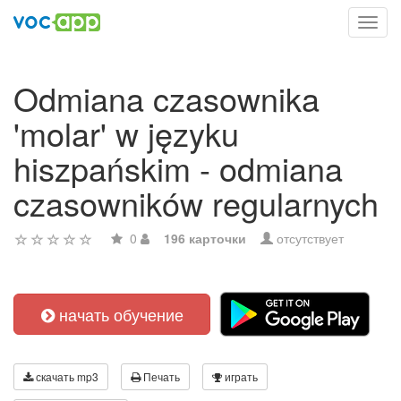
Toggl
navig
Odmiana czasownika
'molar' w języku
hiszpańskim - odmiana
czasowników regularnych
0
196 карточки
отсутствует
начать обучение
скачать mp3
Печать
играть