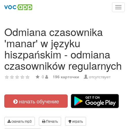
Toggl
navig
Odmiana czasownika
'manar' w języku
hiszpańskim - odmiana
czasowników regularnych
0
196 карточки
отсутствует
начать обучение
скачать mp3
Печать
играть