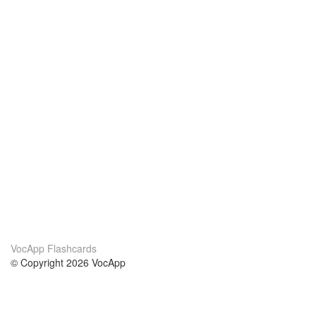
VocApp Flashcards
© Copyright 2026 VocApp
02-798 Mielczarskiego 8/58
Warsaw, Poland (EU)