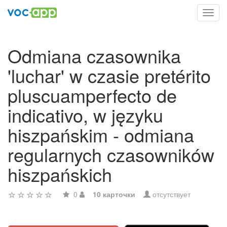
Toggl
navig
Odmiana czasownika
'luchar' w czasie pretérito
pluscuamperfecto de
indicativo, w języku
hiszpańskim - odmiana
regularnych czasowników
hiszpańskich
0
10 карточки
отсутствует