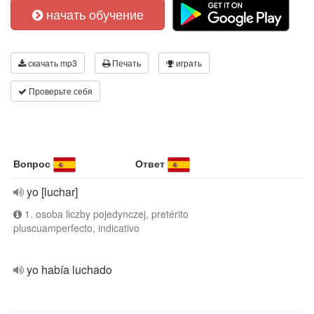
начать обучение
скачать mp3
Печать
играть
Проверьте себя
Вопрос
Ответ
yo [luchar]
1. osoba liczby pojedynczej, pretérito
pluscuamperfecto, indicativo
yo había luchado