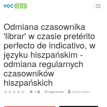
Toggl
navig
Odmiana czasownika
'librar' w czasie pretérito
perfecto de indicativo, w
języku hiszpańskim -
odmiana regularnych
czasowników
hiszpańskich
0
10 карточки
отсутствует