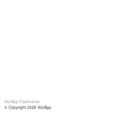
VocApp Flashcards
© Copyright 2026 VocApp
02-798 Mielczarskiego 8/58
Warsaw, Poland (EU)