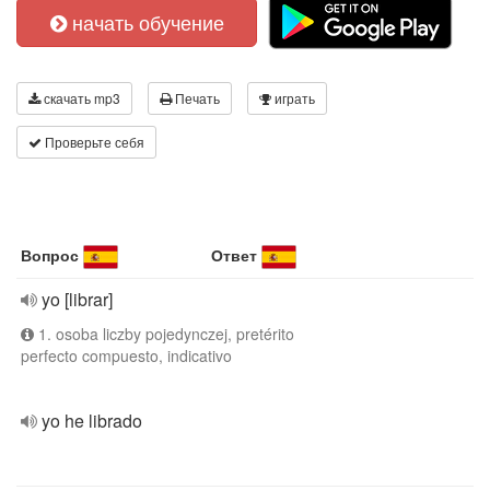
начать обучение
скачать mp3
Печать
играть
Проверьте себя
Вопрос
Ответ
yo [librar]
1. osoba liczby pojedynczej, pretérito
perfecto compuesto, indicativo
yo he librado