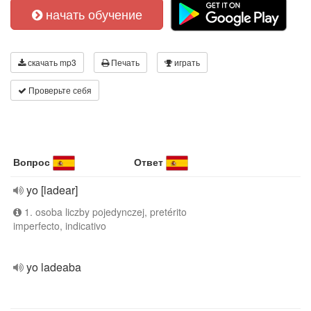
начать обучение
скачать mp3
Печать
играть
Проверьте себя
Вопрос
Ответ
yo [ladear]
1. osoba liczby pojedynczej, pretérito
imperfecto, indicativo
yo ladeaba