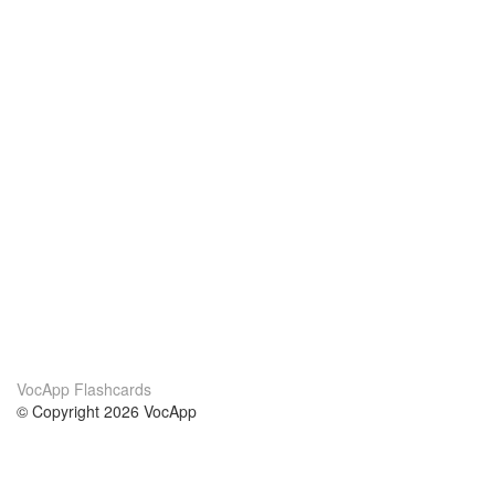
VocApp Flashcards
© Copyright 2026 VocApp
02-798 Mielczarskiego 8/58
Warsaw, Poland (EU)