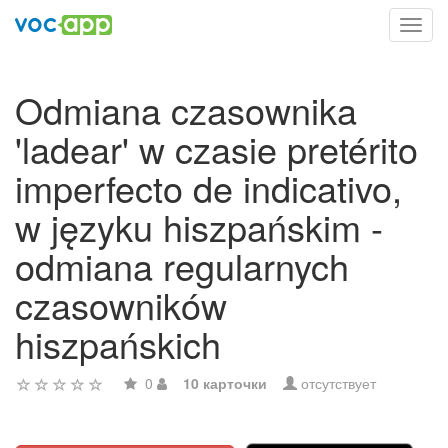
Toggl
navig
Odmiana czasownika
'ladear' w czasie pretérito
imperfecto de indicativo,
w języku hiszpańskim -
odmiana regularnych
czasowników
hiszpańskich
0
10 карточки
отсутствует