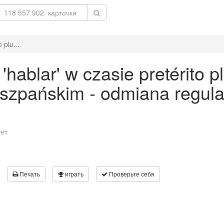
 plu...
hablar' w czasie pretérito 
 hiszpańskim - odmiana regu
ует
Печать
играть
Проверьте себя