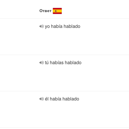
Ответ
yo había hablado
tú habías hablado
él había hablado