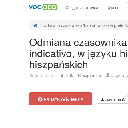
Создать карточки
Курсы
Odmiana czasownika 'hablar' w czasie pretérito
Odmiana czasownika '
indicativo, w języku
hiszpańskich
0
10 карточки
отсутств
начать обучение
скачать mp3