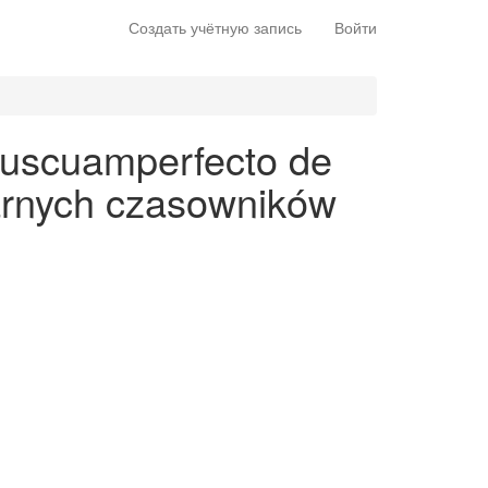
Создать учётную запись
Войти
pluscuamperfecto de
larnych czasowników