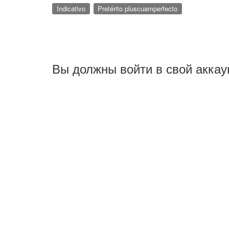
Indicativo
Pretérito pluscuamperfecto
Вы должны войти в свой аккау