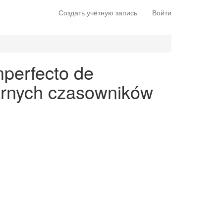
Создать учётную запись
Войти
mperfecto de
larnych czasowników