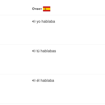
Ответ
yo hablaba
tú hablabas
él hablaba