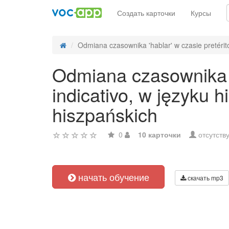
Создать карточки
Курсы
Odmiana czasownika 'hablar' w czasie pretérito
Odmiana czasownika 'h
indicativo, w języku
hiszpańskich
0
10 карточки
отсутств
начать обучение
скачать mp3