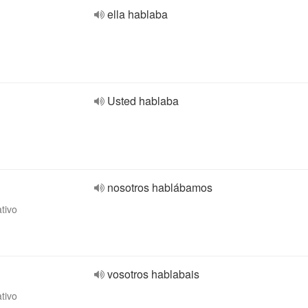
ella hablaba
Usted hablaba
nosotros hablábamos
ativo
vosotros hablabais
ativo