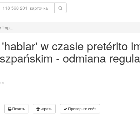
 imp...
ablar' w czasie pretérito i
 hiszpańskim - odmiana regu
ует
Печать
играть
Проверьте себя