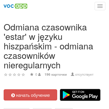
Toggl
navig
Odmiana czasownika
'estar' w języku
hiszpańskim - odmiana
czasowników
nieregularnych
0
196 карточки
отсутствует
начать обучение