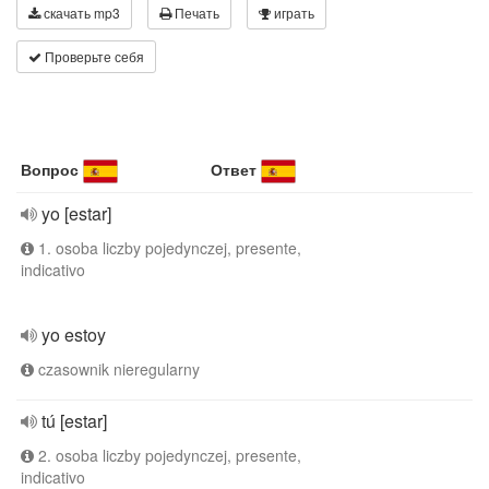
скачать mp3
Печать
играть
Проверьте себя
Вопрос
Ответ
yo [estar]
1. osoba liczby pojedynczej, presente,
indicativo
yo estoy
czasownik nieregularny
tú [estar]
2. osoba liczby pojedynczej, presente,
indicativo