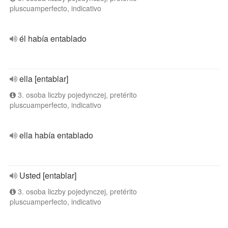
pluscuamperfecto, indicativo
él había entablado
ella [entablar]
3. osoba liczby pojedynczej, pretérito
pluscuamperfecto, indicativo
ella había entablado
Usted [entablar]
3. osoba liczby pojedynczej, pretérito
pluscuamperfecto, indicativo