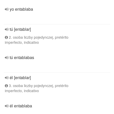
yo entablaba
tú [entablar]
2. osoba liczby pojedynczej, pretérito
imperfecto, indicativo
tú entablabas
él [entablar]
3. osoba liczby pojedynczej, pretérito
imperfecto, indicativo
él entablaba