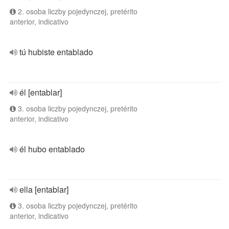
2. osoba liczby pojedynczej, pretérito
anterior, indicativo
tú hubiste entablado
él [entablar]
3. osoba liczby pojedynczej, pretérito
anterior, indicativo
él hubo entablado
ella [entablar]
3. osoba liczby pojedynczej, pretérito
anterior, indicativo