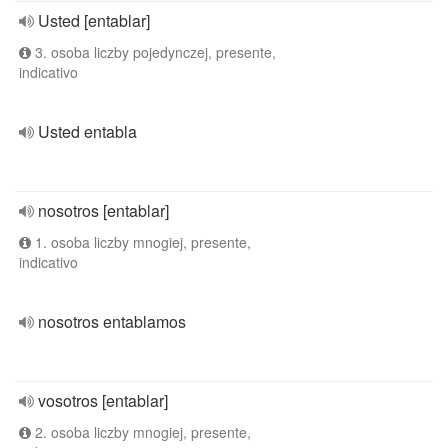
Usted [entablar]
3. osoba liczby pojedynczej, presente,
indicativo
Usted entabla
nosotros [entablar]
1. osoba liczby mnogiej, presente,
indicativo
nosotros entablamos
vosotros [entablar]
2. osoba liczby mnogiej, presente,