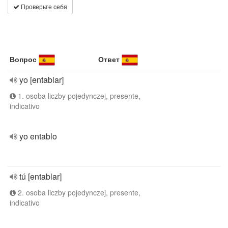
Проверьте себя
Вопрос
Ответ
yo [entablar]
1. osoba liczby pojedynczej, presente,
indicativo
yo entablo
tú [entablar]
2. osoba liczby pojedynczej, presente,
indicativo