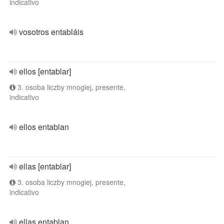
indicativo
vosotros entabláis
ellos [entablar]
3. osoba liczby mnogiej, presente,
indicativo
ellos entablan
ellas [entablar]
3. osoba liczby mnogiej, presente,
indicativo
ellas entablan