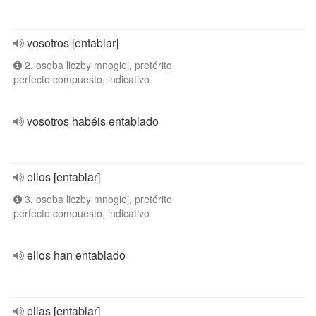
vosotros [entablar]
2. osoba liczby mnogiej, pretérito
perfecto compuesto, indicativo
vosotros habéis entablado
ellos [entablar]
3. osoba liczby mnogiej, pretérito
perfecto compuesto, indicativo
ellos han entablado
ellas [entablar]