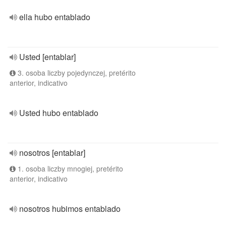
ella hubo entablado
Usted [entablar]
3. osoba liczby pojedynczej, pretérito
anterior, indicativo
Usted hubo entablado
nosotros [entablar]
1. osoba liczby mnogiej, pretérito
anterior, indicativo
nosotros hubimos entablado