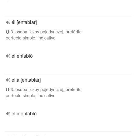
él [entablar]
3. osoba liczby pojedynczej, pretérito
perfecto simple, indicativo
él entabló
ella [entablar]
3. osoba liczby pojedynczej, pretérito
perfecto simple, indicativo
ella entabló