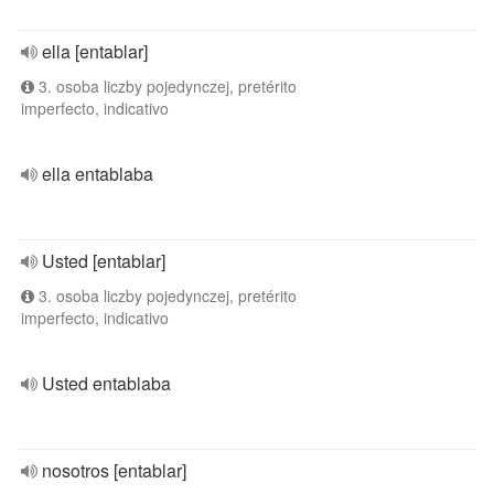
ella [entablar]
3. osoba liczby pojedynczej, pretérito
imperfecto, indicativo
ella entablaba
Usted [entablar]
3. osoba liczby pojedynczej, pretérito
imperfecto, indicativo
Usted entablaba
nosotros [entablar]