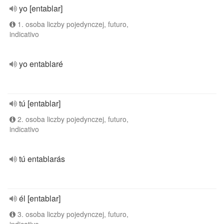
yo [entablar]
1. osoba liczby pojedynczej, futuro,
indicativo
yo entablaré
tú [entablar]
2. osoba liczby pojedynczej, futuro,
indicativo
tú entablarás
él [entablar]
3. osoba liczby pojedynczej, futuro,