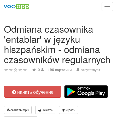
Toggl
navig
Odmiana czasownika
'entablar' w języku
hiszpańskim - odmiana
czasowników regularnych
0
196 карточки
отсутствует
начать обучение
скачать mp3
Печать
играть