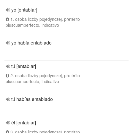
yo [entablar]
1. osoba liczby pojedynczej, pretérito
pluscuamperfecto, indicativo
yo había entablado
tú [entablar]
2. osoba liczby pojedynczej, pretérito
pluscuamperfecto, indicativo
tú habías entablado
él [entablar]
3. osoba liczby pojedynczej, pretérito