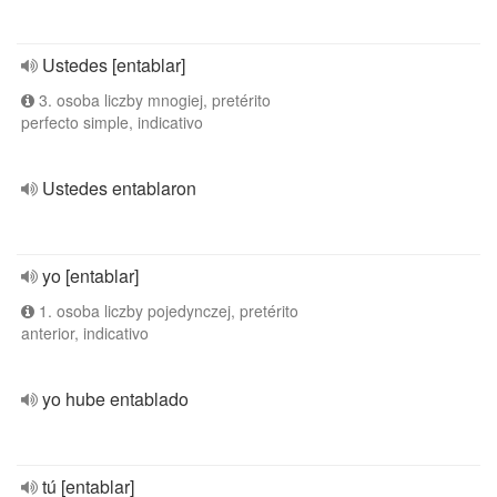
Ustedes [entablar]
3. osoba liczby mnogiej, pretérito
perfecto simple, indicativo
Ustedes entablaron
yo [entablar]
1. osoba liczby pojedynczej, pretérito
anterior, indicativo
yo hube entablado
tú [entablar]