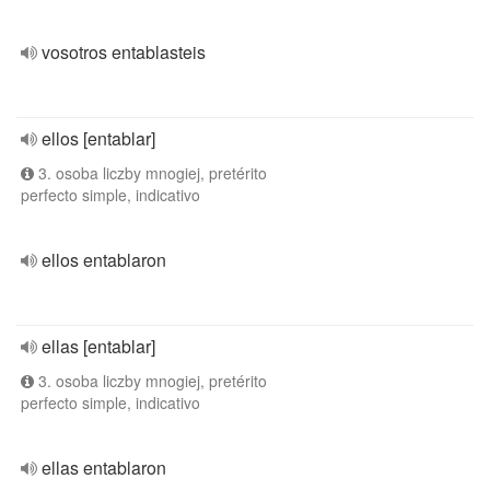
vosotros entablasteis
ellos [entablar]
3. osoba liczby mnogiej, pretérito
perfecto simple, indicativo
ellos entablaron
ellas [entablar]
3. osoba liczby mnogiej, pretérito
perfecto simple, indicativo
ellas entablaron