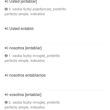
Usted [entablar]
3. osoba liczby pojedynczej, pretérito
perfecto simple, indicativo
Usted entabló
nosotros [entablar]
1. osoba liczby mnogiej, pretérito
perfecto simple, indicativo
nosotros entablamos
vosotros [entablar]
2. osoba liczby mnogiej, pretérito
perfecto simple, indicativo