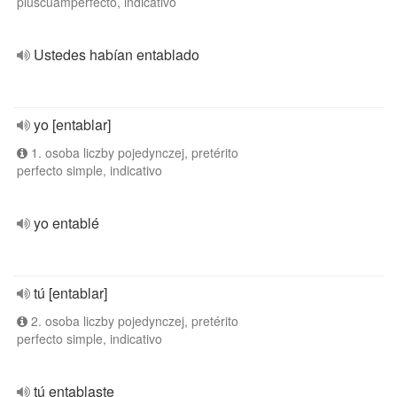
pluscuamperfecto, indicativo
Ustedes habían entablado
yo [entablar]
1. osoba liczby pojedynczej, pretérito
perfecto simple, indicativo
yo entablé
tú [entablar]
2. osoba liczby pojedynczej, pretérito
perfecto simple, indicativo
tú entablaste