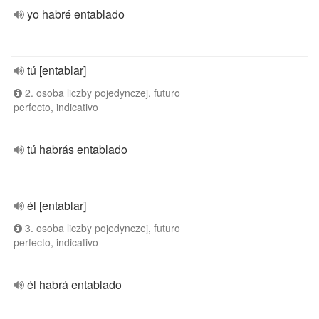
yo habré entablado
tú [entablar]
2. osoba liczby pojedynczej, futuro
perfecto, indicativo
tú habrás entablado
él [entablar]
3. osoba liczby pojedynczej, futuro
perfecto, indicativo
él habrá entablado