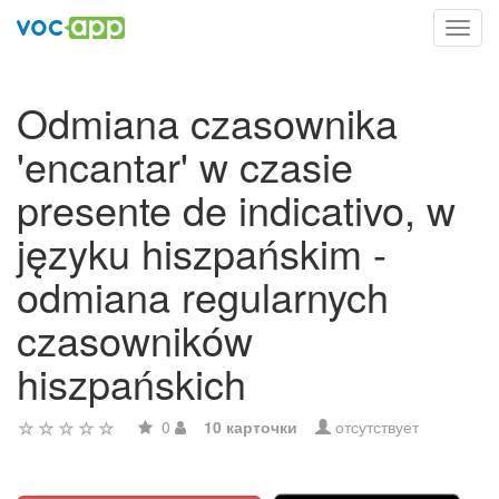
Toggl
navig
Odmiana czasownika
'encantar' w czasie
presente de indicativo, w
języku hiszpańskim -
odmiana regularnych
czasowników
hiszpańskich
0
10 карточки
отсутствует