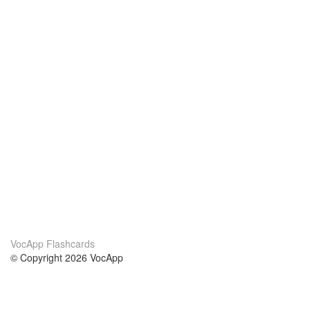
VocApp Flashcards
© Copyright 2026 VocApp
02-798 Mielczarskiego 8/58
Warsaw, Poland (EU)