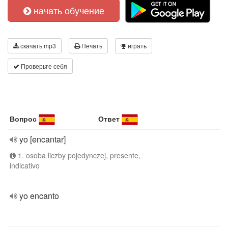
начать обучение
скачать mp3
Печать
играть
Проверьте себя
Вопрос
Ответ
yo [encantar]
1. osoba liczby pojedynczej, presente,
indicativo
yo encanto