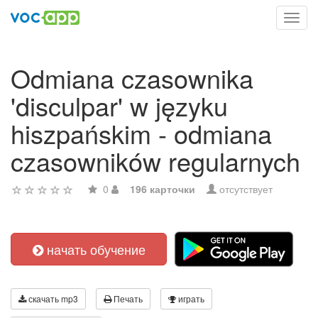
Toggl
navig
Odmiana czasownika
'disculpar' w języku
hiszpańskim - odmiana
czasowników regularnych
0
196 карточки
отсутствует
начать обучение
скачать mp3
Печать
играть