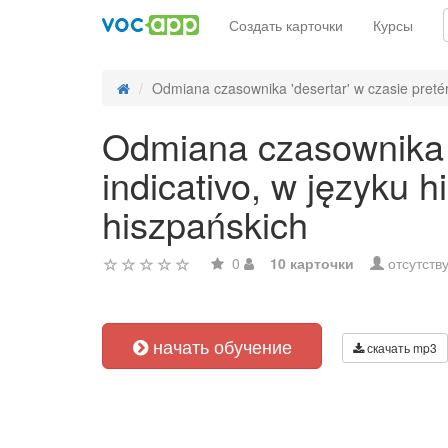
Создать карточки
Курсы
Odmiana czasownika 'desertar' w czasie pretéri
Odmiana czasownika 'd
indicativo, w języku
hiszpańskich
0
10 карточки
отсутств
начать обучение
скачать mp3