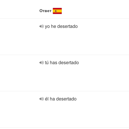
Ответ
yo he desertado
tú has desertado
él ha desertado