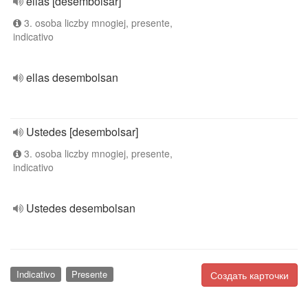
ellas [desembolsar]
3. osoba liczby mnogiej, presente,
indicativo
ellas desembolsan
Ustedes [desembolsar]
3. osoba liczby mnogiej, presente,
indicativo
Ustedes desembolsan
Indicativo
Presente
Создать карточки