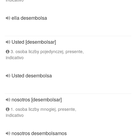
ella desembolsa
Usted [desembolsar]
3. osoba liczby pojedynczej, presente,
indicativo
Usted desembolsa
nosotros [desembolsar]
1. osoba liczby mnogiej, presente,
indicativo
nosotros desembolsamos