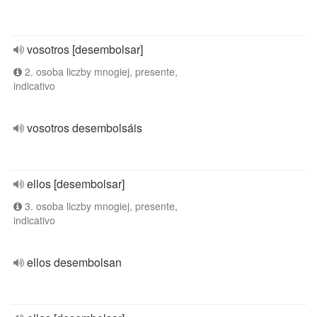
vosotros [desembolsar]
2. osoba liczby mnogiej, presente,
indicativo
vosotros desembolsáis
ellos [desembolsar]
3. osoba liczby mnogiej, presente,
indicativo
ellos desembolsan