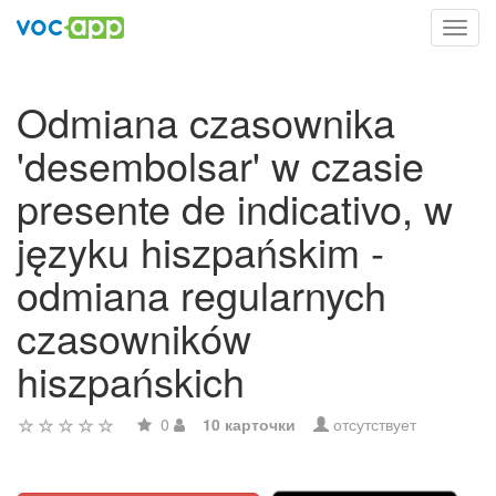
Toggl
navig
Odmiana czasownika
'desembolsar' w czasie
presente de indicativo, w
języku hiszpańskim -
odmiana regularnych
czasowników
hiszpańskich
0
10 карточки
отсутствует