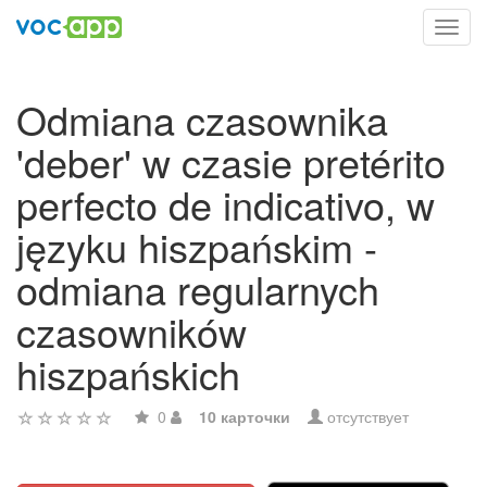
Toggl
navig
Odmiana czasownika
'deber' w czasie pretérito
perfecto de indicativo, w
języku hiszpańskim -
odmiana regularnych
czasowników
hiszpańskich
0
10 карточки
отсутствует