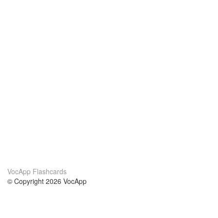
VocApp Flashcards
© Copyright 2026 VocApp
02-798 Mielczarskiego 8/58
Warsaw, Poland (EU)