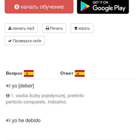
начать обучение
скачать mp3
Печать
играть
Проверьте себя
Вопрос
Ответ
yo [deber]
1. osoba liczby pojedynczej, pretérito
perfecto compuesto, indicativo
yo he debido