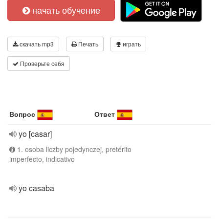
начать обучение
скачать mp3
Печать
играть
Проверьте себя
Вопрос
Ответ
yo [casar]
1. osoba liczby pojedynczej, pretérito
imperfecto, indicativo
yo casaba