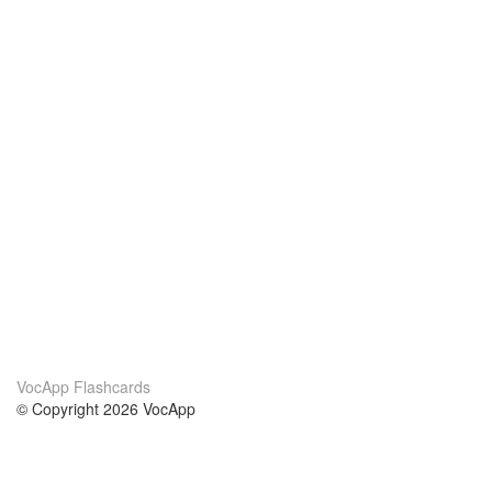
VocApp Flashcards
© Copyright 2026 VocApp
02-798 Mielczarskiego 8/58
Warsaw, Poland (EU)