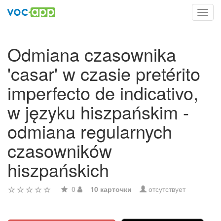
Toggl
navig
Odmiana czasownika
'casar' w czasie pretérito
imperfecto de indicativo,
w języku hiszpańskim -
odmiana regularnych
czasowników
hiszpańskich
0
10 карточки
отсутствует