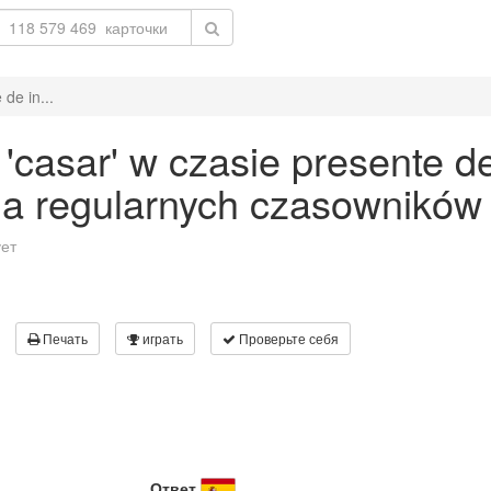
de in...
asar' w czasie presente de 
a regularnych czasowników
ует
Печать
играть
Проверьте себя
Ответ