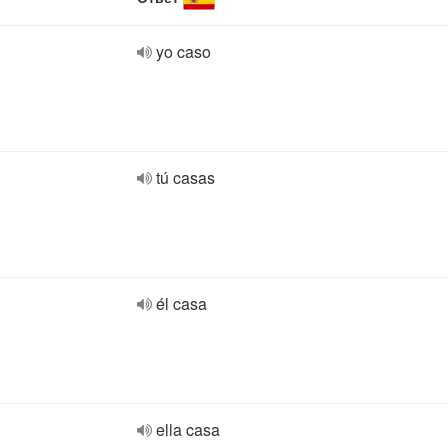
yo caso
tú casas
él casa
ella casa