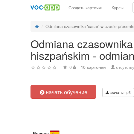
Создать карточки
Курсы
Odmiana czasownika 'casar' w czasie presente 
Odmiana czasownika 'c
hiszpańskim - odmian
0
10 карточки
отсутств
начать обучение
скачать mp3
Вопрос