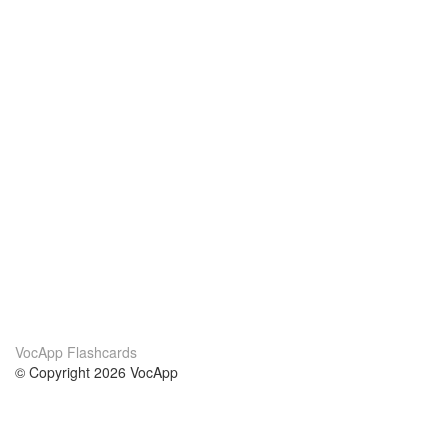
VocApp Flashcards
© Copyright 2026 VocApp
02-798 Mielczarskiego 8/58
Warsaw, Poland (EU)