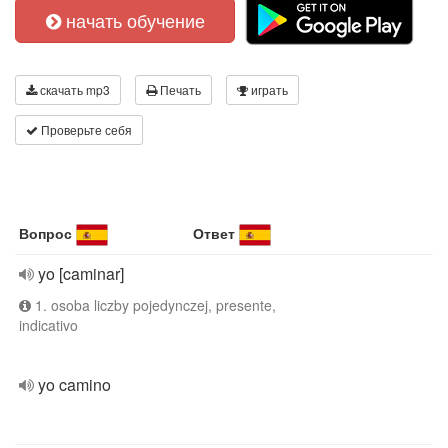
начать обучение
скачать mp3
Печать
играть
Проверьте себя
Вопрос
Ответ
yo [caminar]
1. osoba liczby pojedynczej, presente,
indicativo
yo camino