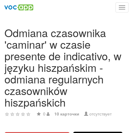
Toggl
navig
Odmiana czasownika
'caminar' w czasie
presente de indicativo, w
języku hiszpańskim -
odmiana regularnych
czasowników
hiszpańskich
0
10 карточки
отсутствует