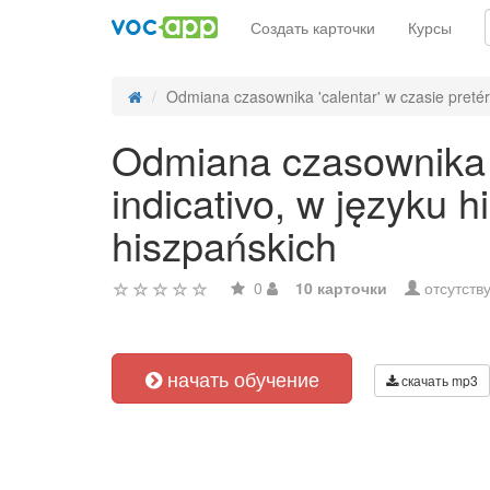
Создать карточки
Курсы
Odmiana czasownika 'calentar' w czasie pretéri
Odmiana czasownika 'c
indicativo, w języku
hiszpańskich
0
10 карточки
отсутств
начать обучение
скачать mp3