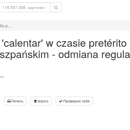
to p...
alentar' w czasie pretérito
 hiszpańskim - odmiana regu
ует
Печать
играть
Проверьте себя