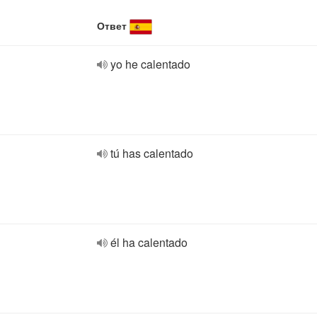
Ответ
yo he calentado
tú has calentado
él ha calentado