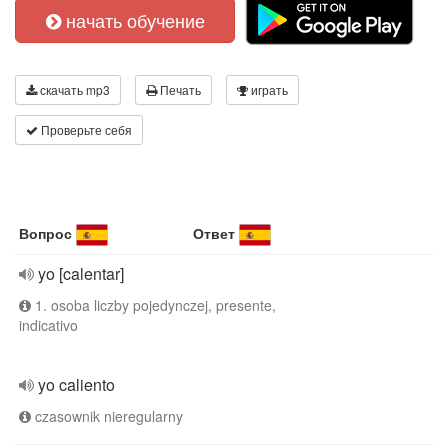
начать обучение
скачать mp3
Печать
играть
Проверьте себя
Вопрос
Ответ
yo [calentar]
1. osoba liczby pojedynczej, presente,
indicativo
yo caliento
czasownik nieregularny