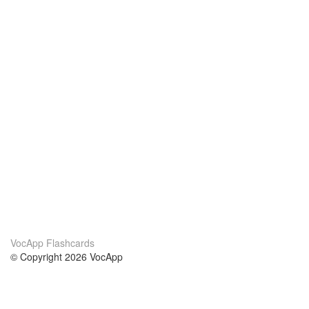
VocApp Flashcards
© Copyright 2026 VocApp
02-798 Mielczarskiego 8/58
Warsaw, Poland (EU)