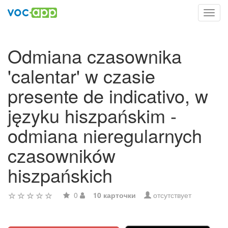
Toggl
navig
Odmiana czasownika
'calentar' w czasie
presente de indicativo, w
języku hiszpańskim -
odmiana nieregularnych
czasowników
hiszpańskich
0
10 карточки
отсутствует