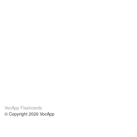
VocApp Flashcards
© Copyright 2026 VocApp
02-798 Mielczarskiego 8/58
Warsaw, Poland (EU)