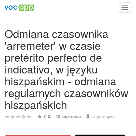
Toggl
navig
Odmiana czasownika
'arremeter' w czasie
pretérito perfecto de
indicativo, w języku
hiszpańskim - odmiana
regularnych czasowników
hiszpańskich
0
10 карточки
отсутствует