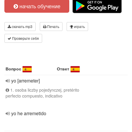
начать обучение
скачать mp3
Печать
играть
Проверьте себя
Вопрос
Ответ
yo [arremeter]
1. osoba liczby pojedynczej, pretérito
perfecto compuesto, indicativo
yo he arremetido